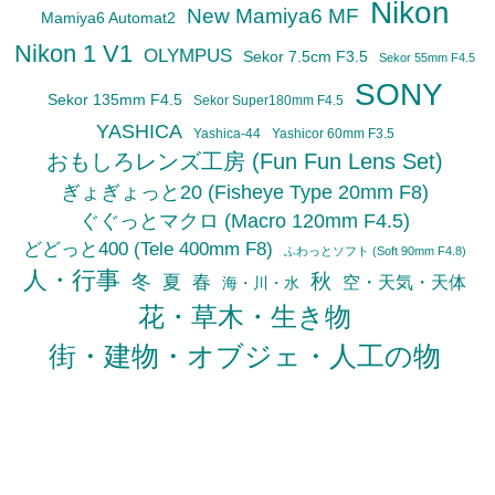
Nikon
New Mamiya6 MF
Mamiya6 Automat2
Nikon 1 V1
OLYMPUS
Sekor 7.5cm F3.5
Sekor 55mm F4.5
SONY
Sekor 135mm F4.5
Sekor Super180mm F4.5
YASHICA
Yashica-44
Yashicor 60mm F3.5
おもしろレンズ工房 (Fun Fun Lens Set)
ぎょぎょっと20 (Fisheye Type 20mm F8)
ぐぐっとマクロ (Macro 120mm F4.5)
どどっと400 (Tele 400mm F8)
ふわっとソフト (Soft 90mm F4.8)
人・行事
秋
冬
夏
春
空・天気・天体
海・川・水
花・草木・生き物
街・建物・オブジェ・人工の物