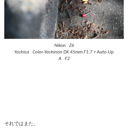
Nikon Z6
Yashica Color-Yashinon DX 45mm F1.7 + Auto-Up
A F2
それではまた。