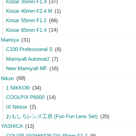
Kistar 35mm F1.4
(37)
Kistar 40mm F2.4 M
(1)
Kistar 55mm F1.2
(66)
Kistar 85mm F1.4
(14)
Mamiya
(31)
C330 Professional S
(8)
Mamiya6 Automat2
(7)
New Mamiya6 MF
(16)
Nikon
(69)
1 NIKKOR
(34)
COOLPIX P6000
(14)
IX Nikkor
(2)
おもしろレンズ工房 (Fun Fun Lens Set)
(20)
YASHICA
(13)
COLOR-YASHINON DX 45mm F1.7
(6)