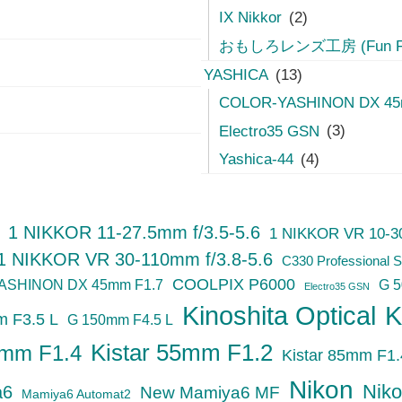
IX Nikkor
(2)
おもしろレンズ工房 (Fun Fun
YASHICA
(13)
COLOR-YASHINON DX 45
Electro35 GSN
(3)
Yashica-44
(4)
1 NIKKOR 11-27.5mm f/3.5-5.6
1 NIKKOR VR 10-30
1 NIKKOR VR 30-110mm f/3.8-5.6
C330 Professional S
COOLPIX P6000
ASHINON DX 45mm F1.7
G 
Electro35 GSN
Kinoshita Optical
K
 F3.5 L
G 150mm F4.5 L
Kistar 55mm F1.2
5mm F1.4
Kistar 85mm F1.
Nikon
Niko
a6
New Mamiya6 MF
Mamiya6 Automat2