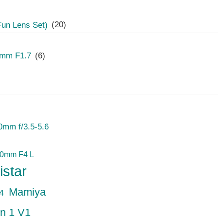
 Lens Set)
(20)
mm F1.7
(6)
mm f/3.5-5.6
50mm F4 L
istar
Mamiya
4
n 1 V1