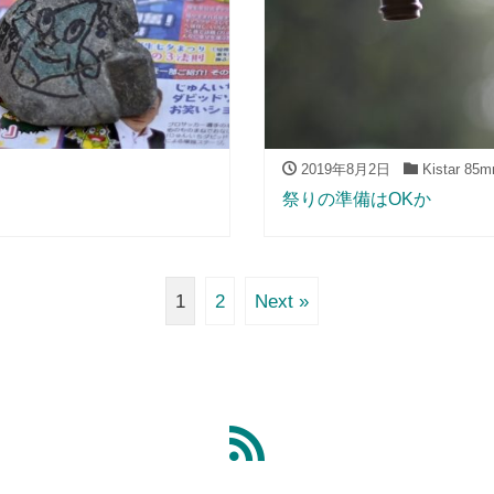
2019年8月2日
Kistar 85m
祭りの準備はOKか
1
2
Next »