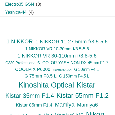
Electro35 GSN
(3)
Yashica-44
(4)
1 NIKKOR
1 NIKKOR 11-27.5mm f/3.5-5.6
1 NIKKOR VR 10-30mm f/3.5-5.6
1 NIKKOR VR 30-110mm f/3.8-5.6
C330 Professional S
COLOR-YASHINON DX 45mm F1.7
COOLPIX P6000
G 50mm F4 L
Electro35 GSN
G 75mm F3.5 L
G 150mm F4.5 L
Kinoshita Optical
Kistar
Kistar 55mm F1.2
Kistar 35mm F1.4
Mamiya
Mamiya6
Kistar 85mm F1.4
Nikon