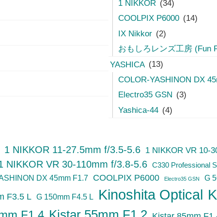
1 NIKKOR
(34)
COOLPIX P6000
(14)
IX Nikkor
(2)
おもしろレンズ工房 (Fun Fun
YASHICA
(13)
COLOR-YASHINON DX 45
Electro35 GSN
(3)
Yashica-44
(4)
1 NIKKOR 11-27.5mm f/3.5-5.6
1 NIKKOR VR 10-30
1 NIKKOR VR 30-110mm f/3.8-5.6
C330 Professional S
COOLPIX P6000
ASHINON DX 45mm F1.7
G 
Electro35 GSN
Kinoshita Optical
K
 F3.5 L
G 150mm F4.5 L
Kistar 55mm F1.2
5mm F1.4
Kistar 85mm F1.