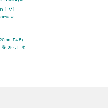
n 1 V1
180mm F4.5
0mm F4.5)
春
海・川・水