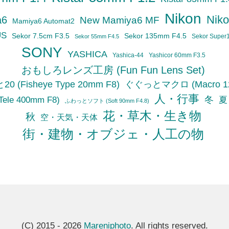
Nikon
Niko
a6
New Mamiya6 MF
Mamiya6 Automat2
US
Sekor 7.5cm F3.5
Sekor 135mm F4.5
Sekor Super
Sekor 55mm F4.5
SONY
YASHICA
Yashica-44
Yashicor 60mm F3.5
おもしろレンズ工房 (Fun Fun Lens Set)
(Fisheye Type 20mm F8)
ぐぐっとマクロ (Macro 12
人・行事
冬
le 400mm F8)
夏
ふわっとソフト (Soft 90mm F4.8)
花・草木・生き物
秋
空・天気・天体
街・建物・オブジェ・人工の物
(C) 2015 - 2026
Mareniphoto
. All rights reserved.