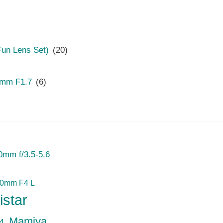
 Lens Set)
(20)
mm F1.7
(6)
mm f/3.5-5.6
50mm F4 L
istar
Mamiya
4