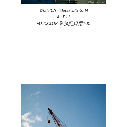
YASHICA Electro35 GSN
A F11
FUJICOLOR 業務記録用100