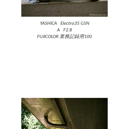
YASHICA Electro35 GSN
A F2.8
FUJICOLOR 業務記録用100