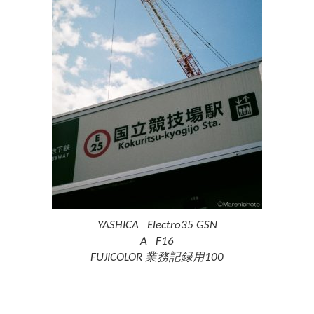
YASHICA Electro35 GSN
A F16
FUJICOLOR 業務記録用100