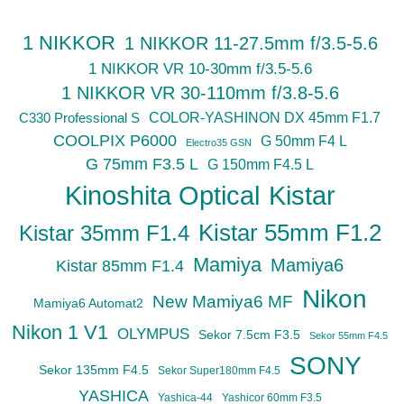
1 NIKKOR
1 NIKKOR 11-27.5mm f/3.5-5.6
1 NIKKOR VR 10-30mm f/3.5-5.6
1 NIKKOR VR 30-110mm f/3.8-5.6
C330 Professional S
COLOR-YASHINON DX 45mm F1.7
COOLPIX P6000
G 50mm F4 L
Electro35 GSN
G 75mm F3.5 L
G 150mm F4.5 L
Kinoshita Optical
Kistar
Kistar 55mm F1.2
Kistar 35mm F1.4
Mamiya
Mamiya6
Kistar 85mm F1.4
Nikon
New Mamiya6 MF
Mamiya6 Automat2
Nikon 1 V1
OLYMPUS
Sekor 7.5cm F3.5
Sekor 55mm F4.5
SONY
Sekor 135mm F4.5
Sekor Super180mm F4.5
YASHICA
Yashica-44
Yashicor 60mm F3.5