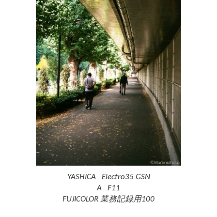
YASHICA Electro35 GSN
A F11
FUJICOLOR 業務記録用100