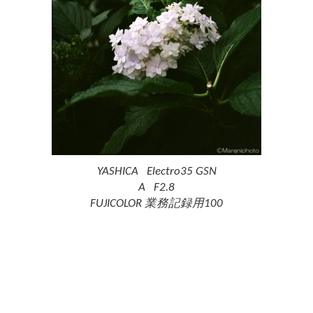
YASHICA Electro35 GSN
A F2.8
FUJICOLOR 業務記録用100