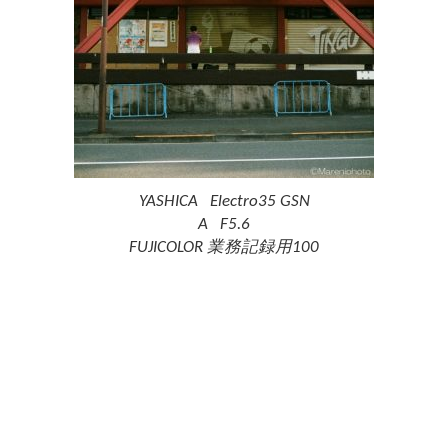
YASHICA Electro35 GSN
A F5.6
FUJICOLOR 業務記録用100