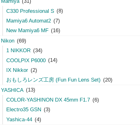
Mamiya
(31)
C330 Professional S
(8)
Mamiya6 Automat2
(7)
New Mamiya6 MF
(16)
Nikon
(69)
1 NIKKOR
(34)
COOLPIX P6000
(14)
IX Nikkor
(2)
おもしろレンズ工房 (Fun Fun Lens Set)
(20)
YASHICA
(13)
COLOR-YASHINON DX 45mm F1.7
(6)
Electro35 GSN
(3)
Yashica-44
(4)