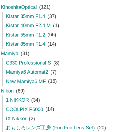
KinoshitaOptical
(121)
Kistar 35mm F1.4
(37)
Kistar 40mm F2.4 M
(1)
Kistar 55mm F1.2
(66)
Kistar 85mm F1.4
(14)
Mamiya
(31)
C330 Professional S
(8)
Mamiya6 Automat2
(7)
New Mamiya6 MF
(16)
Nikon
(69)
1 NIKKOR
(34)
COOLPIX P6000
(14)
IX Nikkor
(2)
おもしろレンズ工房 (Fun Fun Lens Set)
(20)