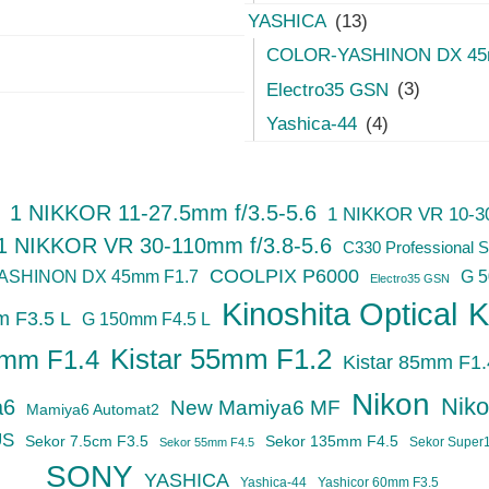
YASHICA
(13)
COLOR-YASHINON DX 45
Electro35 GSN
(3)
Yashica-44
(4)
1 NIKKOR 11-27.5mm f/3.5-5.6
1 NIKKOR VR 10-30
1 NIKKOR VR 30-110mm f/3.8-5.6
C330 Professional S
COOLPIX P6000
ASHINON DX 45mm F1.7
G 
Electro35 GSN
Kinoshita Optical
K
 F3.5 L
G 150mm F4.5 L
Kistar 55mm F1.2
5mm F1.4
Kistar 85mm F1.
Nikon
Niko
a6
New Mamiya6 MF
Mamiya6 Automat2
US
Sekor 7.5cm F3.5
Sekor 135mm F4.5
Sekor Super
Sekor 55mm F4.5
SONY
YASHICA
Yashica-44
Yashicor 60mm F3.5