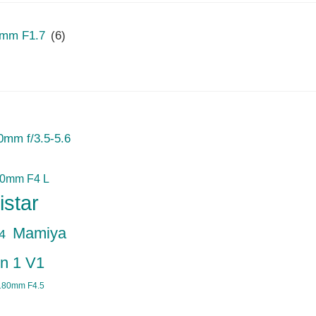
mm F1.7
(6)
mm f/3.5-5.6
50mm F4 L
istar
Mamiya
4
n 1 V1
180mm F4.5