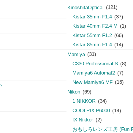
KinoshitaOptical
(121)
Kistar 35mm F1.4
(37)
Kistar 40mm F2.4 M
(1)
Kistar 55mm F1.2
(66)
Kistar 85mm F1.4
(14)
Mamiya
(31)
C330 Professional S
(8)
Mamiya6 Automat2
(7)
New Mamiya6 MF
(16)
い
Nikon
(69)
1 NIKKOR
(34)
COOLPIX P6000
(14)
IX Nikkor
(2)
おもしろレンズ工房 (Fun Fun