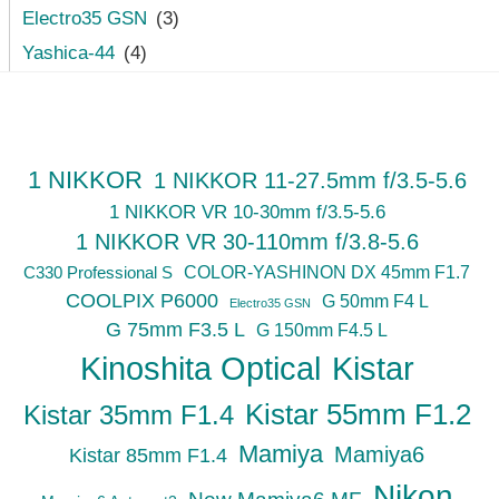
Electro35 GSN
(3)
Yashica-44
(4)
1 NIKKOR
1 NIKKOR 11-27.5mm f/3.5-5.6
1 NIKKOR VR 10-30mm f/3.5-5.6
1 NIKKOR VR 30-110mm f/3.8-5.6
C330 Professional S
COLOR-YASHINON DX 45mm F1.7
COOLPIX P6000
G 50mm F4 L
Electro35 GSN
G 75mm F3.5 L
G 150mm F4.5 L
Kinoshita Optical
Kistar
Kistar 55mm F1.2
Kistar 35mm F1.4
Mamiya
Mamiya6
Kistar 85mm F1.4
Nikon