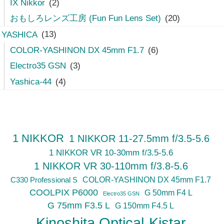
IX Nikkor
(2)
おもしろレンズ工房 (Fun Fun Lens Set)
(20)
YASHICA
(13)
COLOR-YASHINON DX 45mm F1.7
(6)
Electro35 GSN
(3)
Yashica-44
(4)
1 NIKKOR
1 NIKKOR 11-27.5mm f/3.5-5.6
1 NIKKOR VR 10-30mm f/3.5-5.6
1 NIKKOR VR 30-110mm f/3.8-5.6
C330 Professional S
COLOR-YASHINON DX 45mm F1.7
COOLPIX P6000
G 50mm F4 L
Electro35 GSN
G 75mm F3.5 L
G 150mm F4.5 L
Kinoshita Optical
Kistar