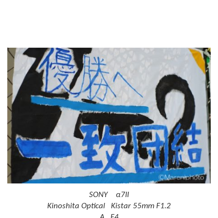
SONY α7II
Kinoshita Optical Kistar 55mm F1.2
A F4