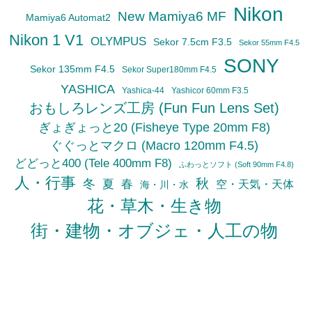
Nikon
New Mamiya6 MF
Mamiya6 Automat2
Nikon 1 V1
OLYMPUS
Sekor 7.5cm F3.5
Sekor 55mm F4.5
SONY
Sekor 135mm F4.5
Sekor Super180mm F4.5
YASHICA
Yashica-44
Yashicor 60mm F3.5
おもしろレンズ工房 (Fun Fun Lens Set)
ぎょぎょっと20 (Fisheye Type 20mm F8)
ぐぐっとマクロ (Macro 120mm F4.5)
どどっと400 (Tele 400mm F8)
ふわっとソフト (Soft 90mm F4.8)
人・行事
秋
冬
夏
春
空・天気・天体
海・川・水
花・草木・生き物
街・建物・オブジェ・人工の物