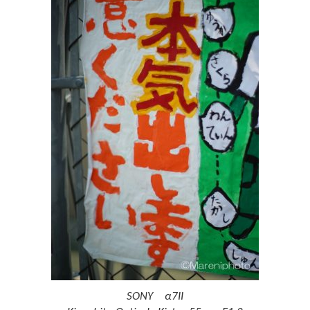
SONY α7II