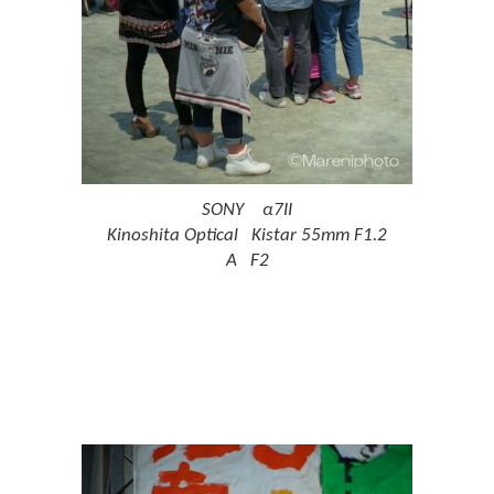
SONY α7II
Kinoshita Optical Kistar 55mm F1.2
A F2