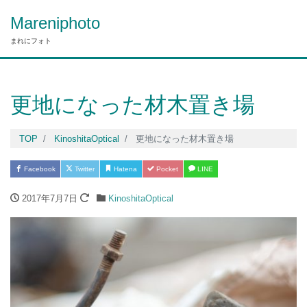
Mareniphoto
まれにフォト
更地になった材木置き場
TOP
KinoshitaOptical
更地になった材木置き場
Facebook
Twitter
Hatena
Pocket
LINE
2017年7月7日
KinoshitaOptical