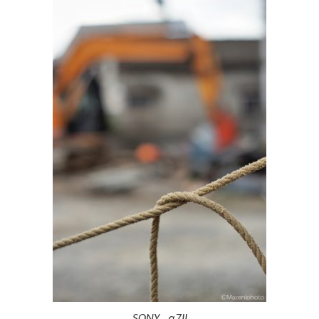
SONY α7II