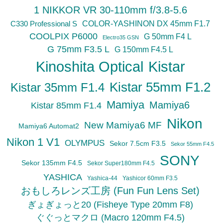
1 NIKKOR VR 30-110mm f/3.8-5.6
C330 Professional S
COLOR-YASHINON DX 45mm F1.7
COOLPIX P6000
G 50mm F4 L
Electro35 GSN
G 75mm F3.5 L
G 150mm F4.5 L
Kinoshita Optical
Kistar
Kistar 55mm F1.2
Kistar 35mm F1.4
Mamiya
Mamiya6
Kistar 85mm F1.4
Nikon
New Mamiya6 MF
Mamiya6 Automat2
Nikon 1 V1
OLYMPUS
Sekor 7.5cm F3.5
Sekor 55mm F4.5
SONY
Sekor 135mm F4.5
Sekor Super180mm F4.5
YASHICA
Yashica-44
Yashicor 60mm F3.5
おもしろレンズ工房 (Fun Fun Lens Set)
ぎょぎょっと20 (Fisheye Type 20mm F8)
ぐぐっとマクロ (Macro 120mm F4.5)