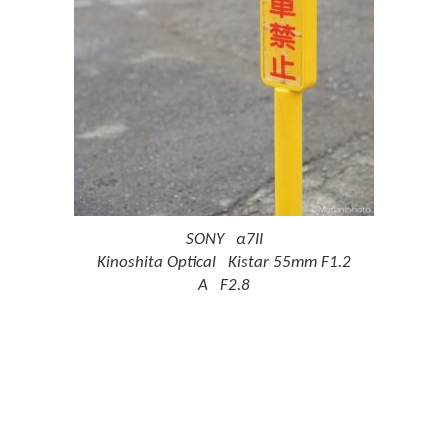
SONY α7II
Kinoshita Optical Kistar 55mm F1.2
A F2.8