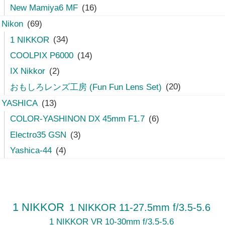
New Mamiya6 MF
(16)
Nikon
(69)
1 NIKKOR
(34)
COOLPIX P6000
(14)
IX Nikkor
(2)
おもしろレンズ工房 (Fun Fun Lens Set)
(20)
YASHICA
(13)
COLOR-YASHINON DX 45mm F1.7
(6)
Electro35 GSN
(3)
Yashica-44
(4)
1 NIKKOR
1 NIKKOR 11-27.5mm f/3.5-5.6
1 NIKKOR VR 10-30mm f/3.5-5.6