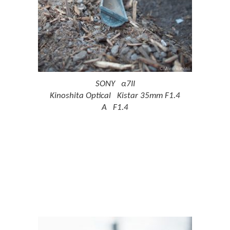
SONY α7II
Kinoshita Optical Kistar 35mm F1.4
A F1.4