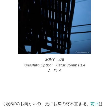
SONY α7II
Kinoshita Optical Kistar 35mm F1.4
A F1.4
我が家のお向かいの、更にお隣の材木置き場。
前回
は