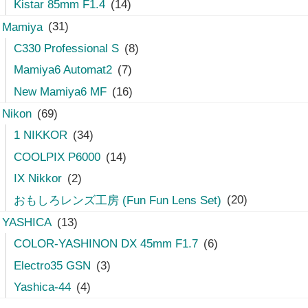
Kistar 85mm F1.4
(14)
Mamiya
(31)
C330 Professional S
(8)
Mamiya6 Automat2
(7)
New Mamiya6 MF
(16)
Nikon
(69)
1 NIKKOR
(34)
COOLPIX P6000
(14)
IX Nikkor
(2)
おもしろレンズ工房 (Fun Fun Lens Set)
(20)
YASHICA
(13)
COLOR-YASHINON DX 45mm F1.7
(6)
Electro35 GSN
(3)
Yashica-44
(4)