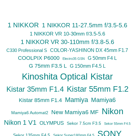
1 NIKKOR
1 NIKKOR 11-27.5mm f/3.5-5.6
1 NIKKOR VR 10-30mm f/3.5-5.6
1 NIKKOR VR 30-110mm f/3.8-5.6
C330 Professional S
COLOR-YASHINON DX 45mm F1.7
COOLPIX P6000
G 50mm F4 L
Electro35 GSN
G 75mm F3.5 L
G 150mm F4.5 L
Kinoshita Optical
Kistar
Kistar 55mm F1.2
Kistar 35mm F1.4
Mamiya
Mamiya6
Kistar 85mm F1.4
Nikon
New Mamiya6 MF
Mamiya6 Automat2
Nikon 1 V1
OLYMPUS
Sekor 7.5cm F3.5
Sekor 55mm F4.5
SONY
Sekor 135mm F4.5
Sekor Super180mm F4.5