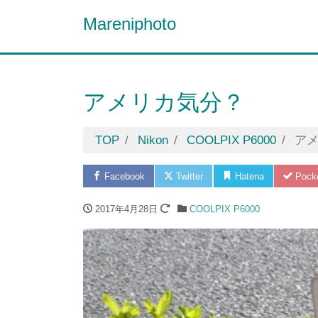
Mareniphoto
アメリカ気分？
TOP
Nikon
COOLPIX P6000
ア
Facebook
Twitter
Hatena
Pock
2017年4月28日
COOLPIX P6000