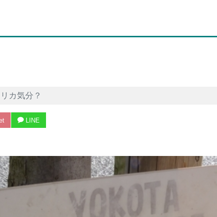
メリカ気分？
et
LINE