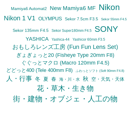
Nikon
New Mamiya6 MF
Mamiya6 Automat2
Nikon 1 V1
OLYMPUS
Sekor 7.5cm F3.5
Sekor 55mm F4.5
SONY
Sekor 135mm F4.5
Sekor Super180mm F4.5
YASHICA
Yashica-44
Yashicor 60mm F3.5
おもしろレンズ工房 (Fun Fun Lens Set)
ぎょぎょっと20 (Fisheye Type 20mm F8)
ぐぐっとマクロ (Macro 120mm F4.5)
どどっと400 (Tele 400mm F8)
ふわっとソフト (Soft 90mm F4.8)
人・行事
秋
冬
夏
春
空・天気・天体
海・川・水
花・草木・生き物
街・建物・オブジェ・人工の物