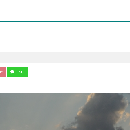
夏
et
LINE