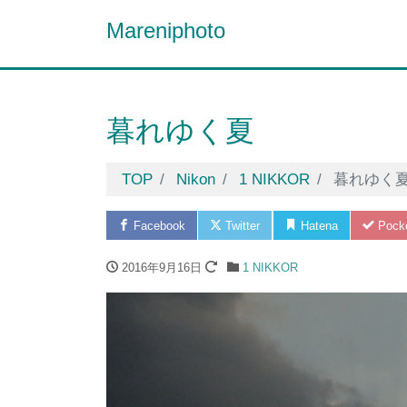
Mareniphoto
暮れゆく夏
TOP
Nikon
1 NIKKOR
暮れゆく
Facebook
Twitter
Hatena
Pock
2016年9月16日
1 NIKKOR