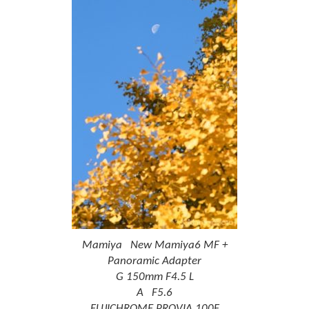
Mamiya New Mamiya6 MF +
Panoramic Adapter
G 150mm F4.5 L
A F5.6
FUJICHROME PROVIA 100F