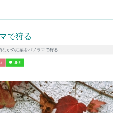
マで狩る
街なかの紅葉をパノラマで狩る
et
LINE