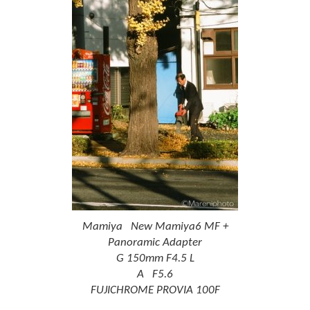
Mamiya New Mamiya6 MF +
Panoramic Adapter
G 150mm F4.5 L
A F5.6
FUJICHROME PROVIA 100F