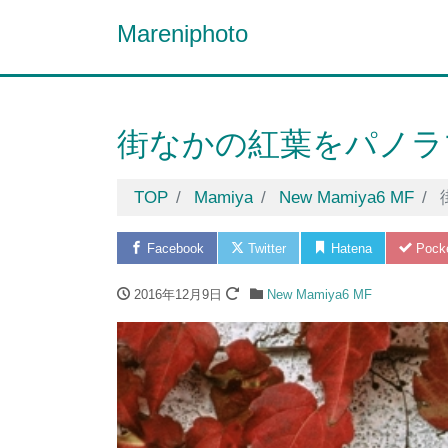
Mareniphoto
街なかの紅葉をパノラ
TOP
Mamiya
New Mamiya6 MF
Facebook
Twitter
Hatena
Pock
2016年12月9日
New Mamiya6 MF