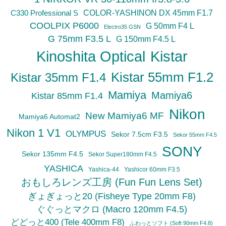
C330 Professional S
COLOR-YASHINON DX 45mm F1.7
COOLPIX P6000
G 50mm F4 L
Electro35 GSN
G 75mm F3.5 L
G 150mm F4.5 L
Kinoshita Optical
Kistar
Kistar 55mm F1.2
Kistar 35mm F1.4
Mamiya
Mamiya6
Kistar 85mm F1.4
Nikon
New Mamiya6 MF
Mamiya6 Automat2
Nikon 1 V1
OLYMPUS
Sekor 7.5cm F3.5
Sekor 55mm F4.5
SONY
Sekor 135mm F4.5
Sekor Super180mm F4.5
YASHICA
Yashica-44
Yashicor 60mm F3.5
おもしろレンズ工房 (Fun Fun Lens Set)
ぎょぎょっと20 (Fisheye Type 20mm F8)
ぐぐっとマクロ (Macro 120mm F4.5)
どどっと400 (Tele 400mm F8)
ふわっとソフト (Soft 90mm F4.8)