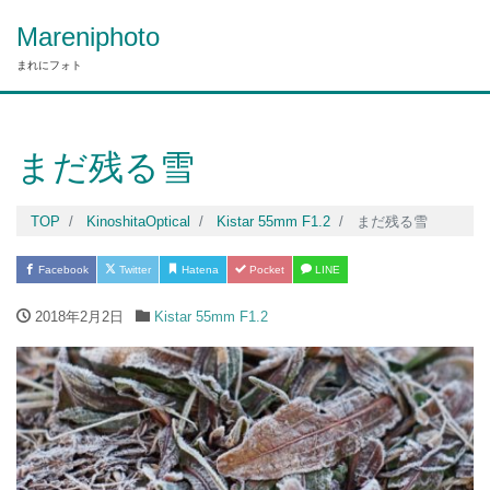
Mareniphoto
まれにフォト
まだ残る雪
TOP
KinoshitaOptical
Kistar 55mm F1.2
まだ残る雪
Facebook
Twitter
Hatena
Pocket
LINE
2018年2月2日
Kistar 55mm F1.2