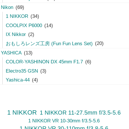
Nikon
(69)
1 NIKKOR
(34)
COOLPIX P6000
(14)
IX Nikkor
(2)
おもしろレンズ工房 (Fun Fun Lens Set)
(20)
YASHICA
(13)
COLOR-YASHINON DX 45mm F1.7
(6)
Electro35 GSN
(3)
Yashica-44
(4)
1 NIKKOR
1 NIKKOR 11-27.5mm f/3.5-5.6
1 NIKKOR VR 10-30mm f/3.5-5.6
1 NIKKOR VR 30-110mm f/3.8-5.6