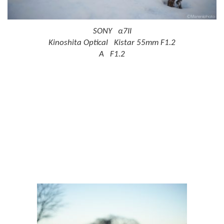
SONY α7II
Kinoshita Optical Kistar 55mm F1.2
A F1.2