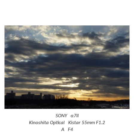
SONY α7II
Kinoshita Optical Kistar 55mm F1.2
A F4