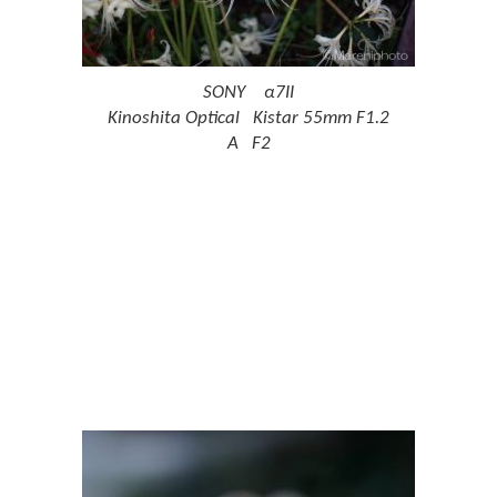
SONY α7II
Kinoshita Optical Kistar 55mm F1.2
A F2