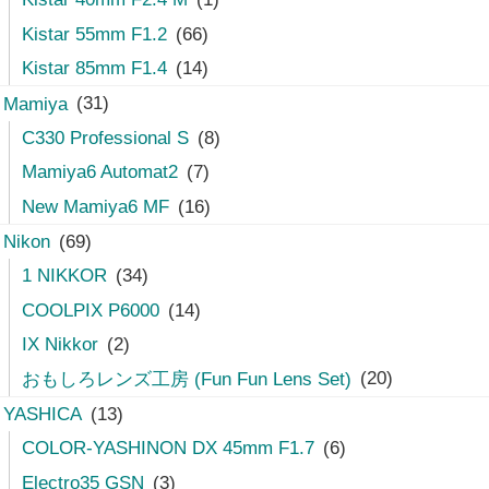
Kistar 55mm F1.2
(66)
Kistar 85mm F1.4
(14)
Mamiya
(31)
C330 Professional S
(8)
Mamiya6 Automat2
(7)
New Mamiya6 MF
(16)
Nikon
(69)
1 NIKKOR
(34)
COOLPIX P6000
(14)
IX Nikkor
(2)
おもしろレンズ工房 (Fun Fun Lens Set)
(20)
YASHICA
(13)
COLOR-YASHINON DX 45mm F1.7
(6)
Electro35 GSN
(3)