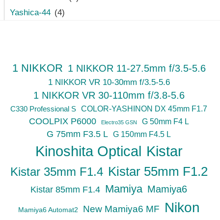
Yashica-44
(4)
1 NIKKOR
1 NIKKOR 11-27.5mm f/3.5-5.6
1 NIKKOR VR 10-30mm f/3.5-5.6
1 NIKKOR VR 30-110mm f/3.8-5.6
C330 Professional S
COLOR-YASHINON DX 45mm F1.7
COOLPIX P6000
G 50mm F4 L
Electro35 GSN
G 75mm F3.5 L
G 150mm F4.5 L
Kinoshita Optical
Kistar
Kistar 55mm F1.2
Kistar 35mm F1.4
Mamiya
Mamiya6
Kistar 85mm F1.4
Nikon
New Mamiya6 MF
Mamiya6 Automat2