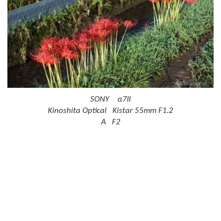
SONY α7II
Kinoshita Optical Kistar 55mm F1.2
A F2