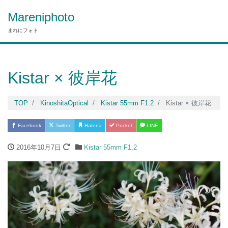
Mareniphoto
まれにフォト
Kistar × 彼岸花
TOP
KinoshitaOptical
Kistar 55mm F1.2
Kistar × 彼岸花
Facebook
Twitter
Hatena
Pocket
LINE
2016年10月7日
Kistar 55mm F1.2