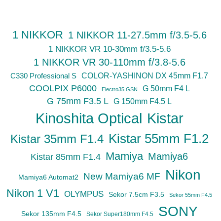
1 NIKKOR
1 NIKKOR 11-27.5mm f/3.5-5.6
1 NIKKOR VR 10-30mm f/3.5-5.6
1 NIKKOR VR 30-110mm f/3.8-5.6
C330 Professional S
COLOR-YASHINON DX 45mm F1.7
COOLPIX P6000
G 50mm F4 L
Electro35 GSN
G 75mm F3.5 L
G 150mm F4.5 L
Kinoshita Optical
Kistar
Kistar 55mm F1.2
Kistar 35mm F1.4
Mamiya
Mamiya6
Kistar 85mm F1.4
Nikon
New Mamiya6 MF
Mamiya6 Automat2
Nikon 1 V1
OLYMPUS
Sekor 7.5cm F3.5
Sekor 55mm F4.5
SONY
Sekor 135mm F4.5
Sekor Super180mm F4.5