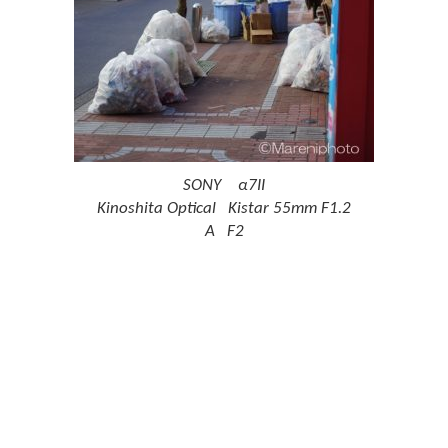
SONY α7II
Kinoshita Optical Kistar 55mm F1.2
A F2