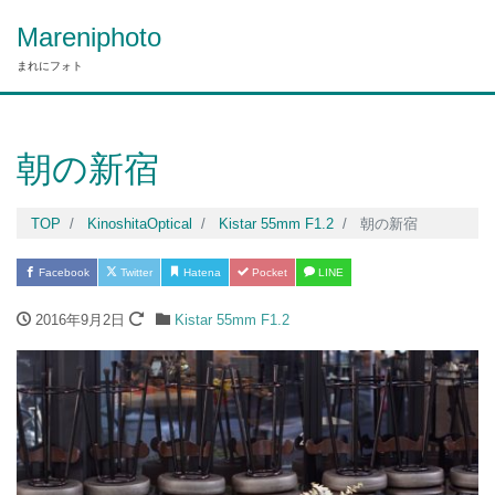
Mareniphoto
まれにフォト
朝の新宿
TOP
KinoshitaOptical
Kistar 55mm F1.2
朝の新宿
Facebook
Twitter
Hatena
Pocket
LINE
2016年9月2日
Kistar 55mm F1.2