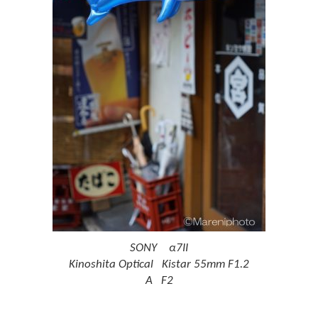
SONY α7II
Kinoshita Optical Kistar 55mm F1.2
A F2