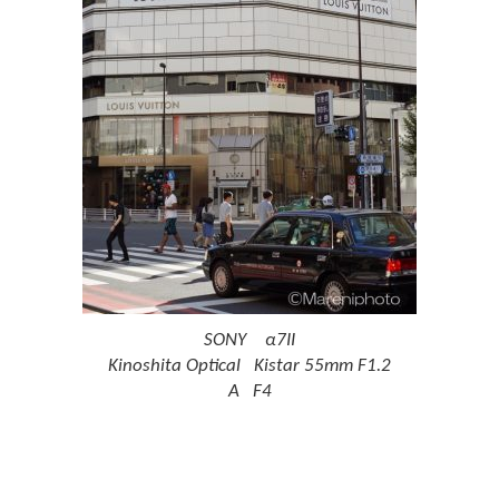
SONY α7II
Kinoshita Optical Kistar 55mm F1.2
A F4