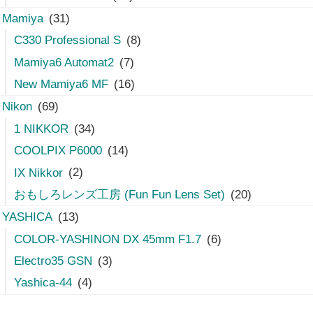
Mamiya
(31)
C330 Professional S
(8)
Mamiya6 Automat2
(7)
New Mamiya6 MF
(16)
Nikon
(69)
1 NIKKOR
(34)
COOLPIX P6000
(14)
IX Nikkor
(2)
おもしろレンズ工房 (Fun Fun Lens Set)
(20)
YASHICA
(13)
COLOR-YASHINON DX 45mm F1.7
(6)
Electro35 GSN
(3)
Yashica-44
(4)