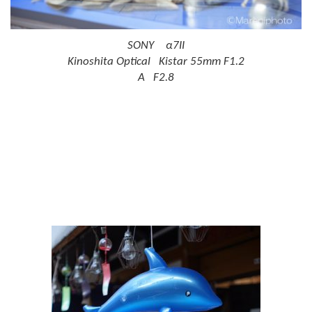
SONY α7II
Kinoshita Optical Kistar 55mm F1.2
A F2.8