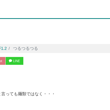
F1.2
つるつるつる
et
LINE
と言っても麺類ではなく・・・