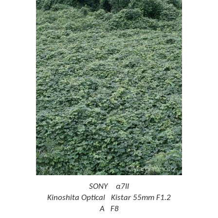
SONY α7II
Kinoshita Optical Kistar 55mm F1.2
A F8