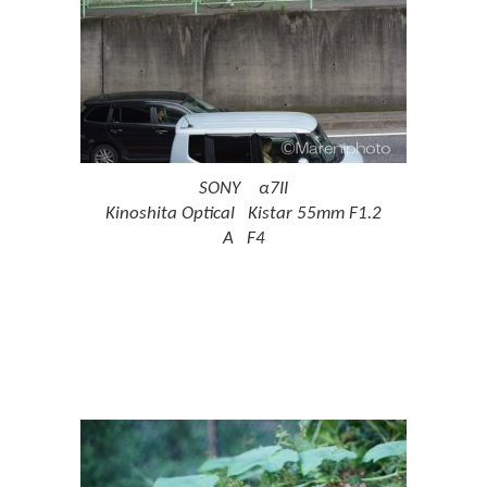
SONY α7II
Kinoshita Optical Kistar 55mm F1.2
A F4