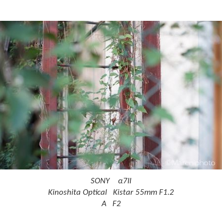
SONY α7II
Kinoshita Optical Kistar 55mm F1.2
A F2