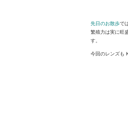
先日のお散歩
で
繁殖力は実に旺
す。
今回のレンズも Kis