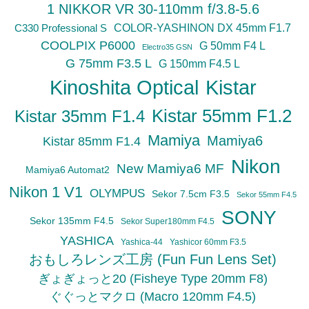
1 NIKKOR VR 30-110mm f/3.8-5.6
C330 Professional S
COLOR-YASHINON DX 45mm F1.7
COOLPIX P6000
G 50mm F4 L
Electro35 GSN
G 75mm F3.5 L
G 150mm F4.5 L
Kinoshita Optical
Kistar
Kistar 55mm F1.2
Kistar 35mm F1.4
Mamiya
Mamiya6
Kistar 85mm F1.4
Nikon
New Mamiya6 MF
Mamiya6 Automat2
Nikon 1 V1
OLYMPUS
Sekor 7.5cm F3.5
Sekor 55mm F4.5
SONY
Sekor 135mm F4.5
Sekor Super180mm F4.5
YASHICA
Yashica-44
Yashicor 60mm F3.5
おもしろレンズ工房 (Fun Fun Lens Set)
ぎょぎょっと20 (Fisheye Type 20mm F8)
ぐぐっとマクロ (Macro 120mm F4.5)