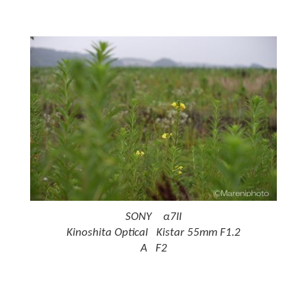
SONY α7II
Kinoshita Optical Kistar 55mm F1.2
A F2