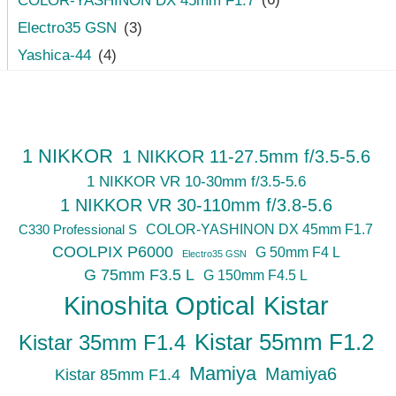
COLOR-YASHINON DX 45mm F1.7
(6)
Electro35 GSN
(3)
Yashica-44
(4)
1 NIKKOR
1 NIKKOR 11-27.5mm f/3.5-5.6
1 NIKKOR VR 10-30mm f/3.5-5.6
1 NIKKOR VR 30-110mm f/3.8-5.6
C330 Professional S
COLOR-YASHINON DX 45mm F1.7
COOLPIX P6000
G 50mm F4 L
Electro35 GSN
G 75mm F3.5 L
G 150mm F4.5 L
Kinoshita Optical
Kistar
Kistar 55mm F1.2
Kistar 35mm F1.4
Mamiya
Mamiya6
Kistar 85mm F1.4