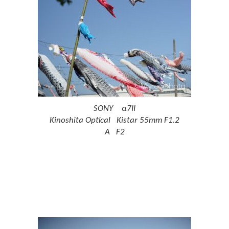
SONY α7II
Kinoshita Optical Kistar 55mm F1.2
A F2