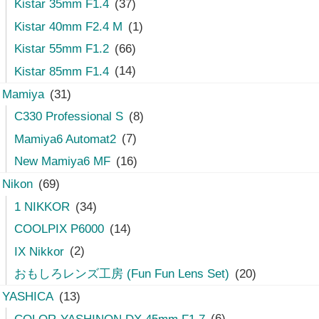
Kistar 35mm F1.4
(37)
Kistar 40mm F2.4 M
(1)
Kistar 55mm F1.2
(66)
Kistar 85mm F1.4
(14)
Mamiya
(31)
C330 Professional S
(8)
Mamiya6 Automat2
(7)
New Mamiya6 MF
(16)
Nikon
(69)
1 NIKKOR
(34)
COOLPIX P6000
(14)
IX Nikkor
(2)
おもしろレンズ工房 (Fun Fun Lens Set)
(20)
YASHICA
(13)