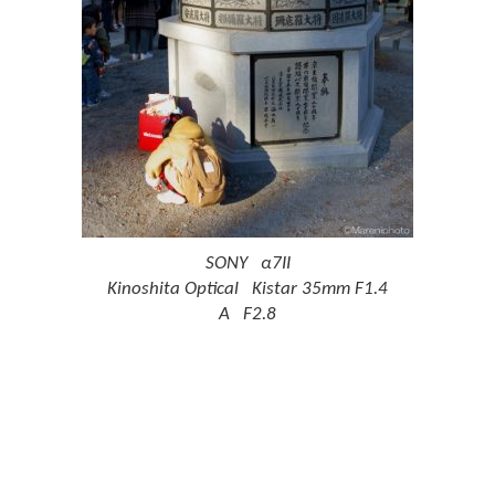
SONY α7II
Kinoshita Optical Kistar 35mm F1.4
A F2.8