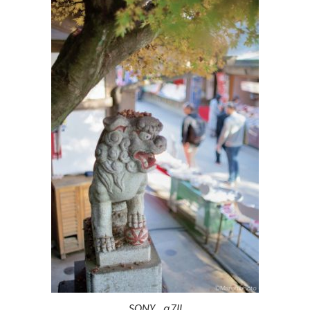
SONY α7II