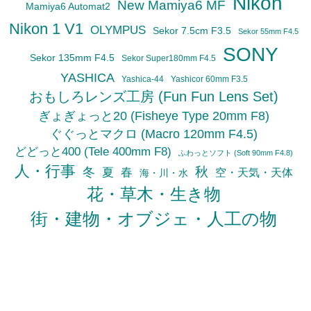
Nikon
New Mamiya6 MF
Mamiya6 Automat2
Nikon 1 V1
OLYMPUS
Sekor 7.5cm F3.5
Sekor 55mm F4.5
SONY
Sekor 135mm F4.5
Sekor Super180mm F4.5
YASHICA
Yashica-44
Yashicor 60mm F3.5
おもしろレンズ工房 (Fun Fun Lens Set)
ぎょぎょっと20 (Fisheye Type 20mm F8)
ぐぐっとマクロ (Macro 120mm F4.5)
どどっと400 (Tele 400mm F8)
ふわっとソフト (Soft 90mm F4.8)
人・行事
秋
冬
夏
春
空・天気・天体
海・川・水
花・草木・生き物
街・建物・オブジェ・人工の物