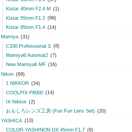
Kistar 40mm F2.4 M
(1)
Kistar 55mm F1.2
(66)
Kistar 85mm F1.4
(14)
Mamiya
(31)
C330 Professional S
(8)
Mamiya6 Automat2
(7)
New Mamiya6 MF
(16)
Nikon
(69)
1 NIKKOR
(34)
COOLPIX P6000
(14)
IX Nikkor
(2)
おもしろレンズ工房 (Fun Fun Lens Set)
(20)
YASHICA
(13)
COLOR-YASHINON DX 45mm F1.7
(6)